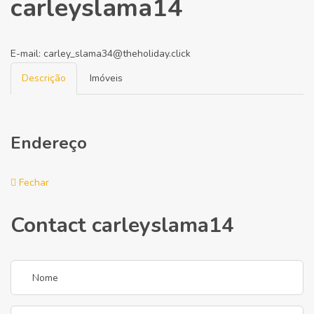
carleyslama14
E-mail:
carley_slama34@theholiday.click
Descrição
Imóveis
Endereço
Fechar
Contact carleyslama14