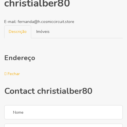
christialber80
E-mail:
fernanda@h.cosmiccircuit.store
Descrição
Imóveis
Endereço
Fechar
Contact christialber80