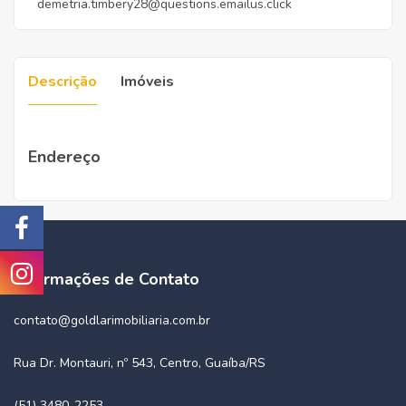
demetria.timbery28@questions.emailus.click
Descrição
Imóveis
Endereço
Informações de Contato
contato@goldlarimobiliaria.com.br
Rua Dr. Montauri, nº 543, Centro, Guaíba/RS
(51) 3480-2253