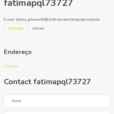
fatimapql73727
E-mail:
fatima_greeves84@2e5b.dynamictelegraph.website
Descrição
Imóveis
Endereço
Fechar
Contact fatimapql73727