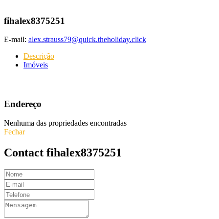
fihalex8375251
E-mail:
alex.strauss79@quick.theholiday.click
Descrição
Imóveis
Endereço
Nenhuma das propriedades encontradas
Fechar
Contact fihalex8375251