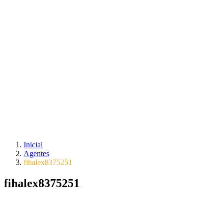
Inicial
Agentes
fihalex8375251
fihalex8375251