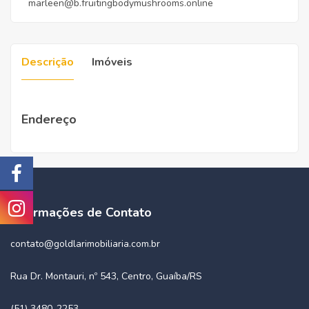
marleen@b.fruitingbodymushrooms.online
Descrição
Imóveis
Endereço
Informações de Contato
contato@goldlarimobiliaria.com.br
Rua Dr. Montauri, nº 543, Centro, Guaíba/RS
(51) 3480-2253