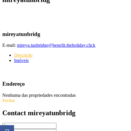
mireyatunbridg
E-mail:
mireya.tunbridge@benefit.theholiday.click
Descrição
Imóveis
Endereço
Nenhuma das propriedades encontradas
Fechar
Contact mireyatunbridg