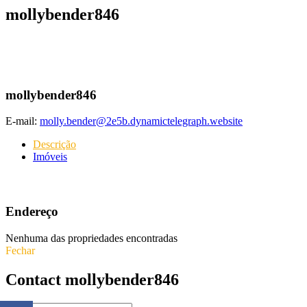
mollybender846
mollybender846
E-mail:
molly.bender@2e5b.dynamictelegraph.website
Descrição
Imóveis
Endereço
Nenhuma das propriedades encontradas
Fechar
Contact mollybender846