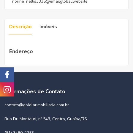
norine_nellis3335@emailglobal.website
Descrição
Imóveis
Endereço
Informações de Contato
contato@goldlarimobiliaria.com.br
Rua Dr. Montauri, nº 543, Centro, Guaíba/RS
(51) 3480-2253