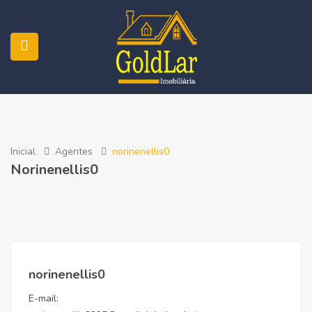
Inicial
Agentes
norinenellis0
Norinenellis0
norinenellis0
E-mail: