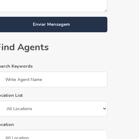
Enviar Mensagem
Find Agents
earch Keywords
cation List
ocation