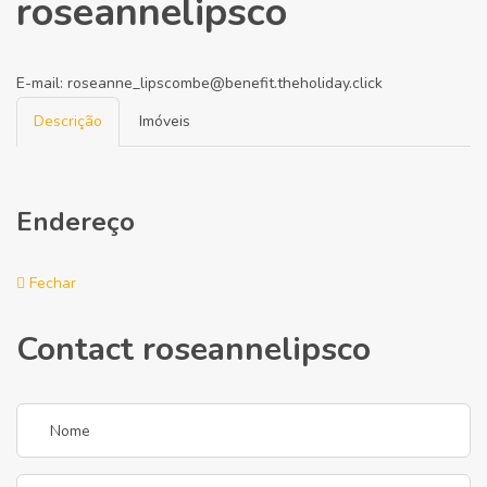
roseannelipsco
E-mail:
roseanne_lipscombe@benefit.theholiday.click
Descrição
Imóveis
Endereço
Fechar
Contact roseannelipsco