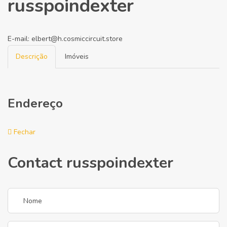
russpoindexter
E-mail:
elbert@h.cosmiccircuit.store
Descrição
Imóveis
Endereço
Fechar
Contact russpoindexter