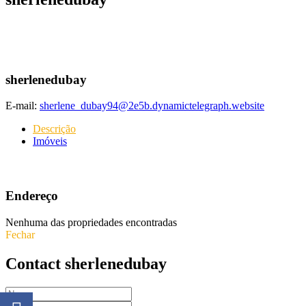
sherlenedubay
E-mail:
sherlene_dubay94@2e5b.dynamictelegraph.website
Descrição
Imóveis
Endereço
Nenhuma das propriedades encontradas
Fechar
Contact sherlenedubay