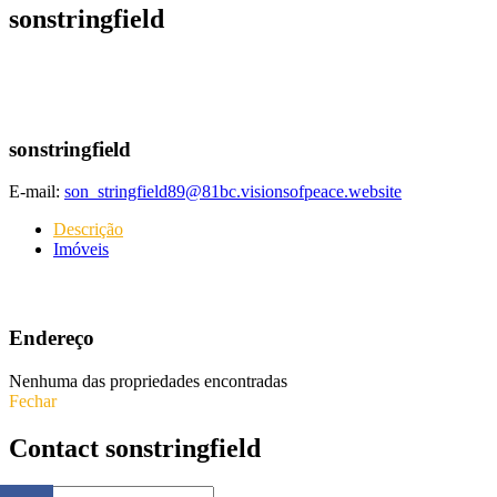
sonstringfield
sonstringfield
E-mail:
son_stringfield89@81bc.visionsofpeace.website
Descrição
Imóveis
Endereço
Nenhuma das propriedades encontradas
Fechar
Contact sonstringfield