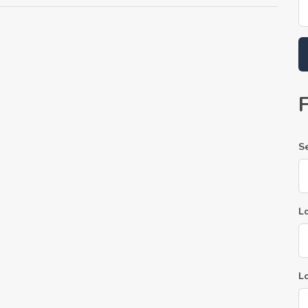
S
Lo
L