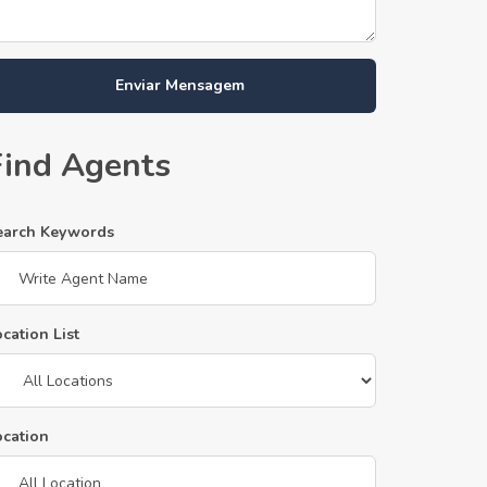
Enviar Mensagem
Find Agents
earch Keywords
cation List
ocation